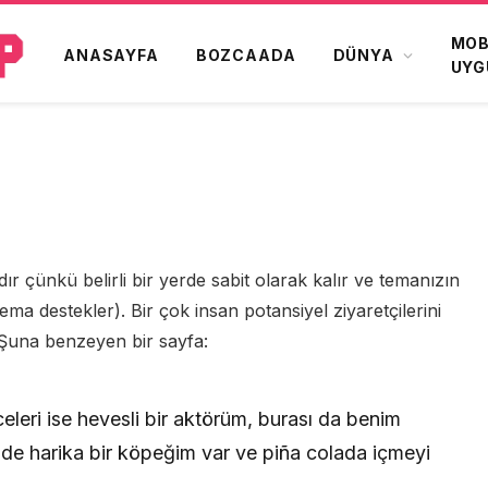
MOB
ANASAYFA
BOZCAADA
DÜNYA
UYG
dır çünkü belirli bir yerde sabit olarak kalır ve temanızın
a destekler). Bir çok insan potansiyel ziyaretçilerini
 Şuna benzeyen bir sayfa:
eleri ise hevesli bir aktörüm, burası da benim
nde harika bir köpeğim var ve piña colada içmeyi