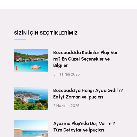
SIZIN İÇIN SEÇTIKLERIMIZ
Bozcaada’da Kadınlar Plajı Var
mı? En Güzel Seçenekler ve
Bilgiler
3 Haziran 2025
Bozcaada’ya Hangi Ayda Gidilir?
En İyi Zaman ve İpuçları
2 Haziran 2025
Ayazma Plajı’nda Duş Var mı?
Tüm Detaylar ve İpuçları