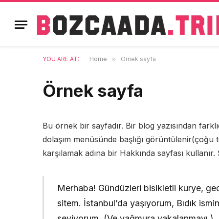
YOU ARE AT:
Home
»
Örnek sayfa
Örnek sayfa
Bu örnek bir sayfadır. Bir blog yazısından farklı
dolaşım menüsünde başlığı görüntülenir(çoğu tem
karşılamak adına bir Hakkında sayfası kullanır.
Merhaba! Gündüzleri bisikletli kurye, gec
sitem. İstanbul’da yaşıyorum, Bıdık ismi
seviyorum. (Ve yağmura yakalanmayı.)