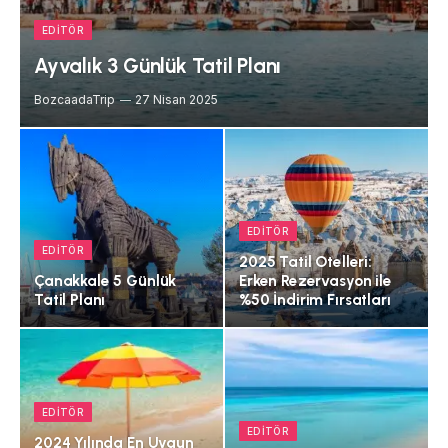
EDITÖR
Ayvalık 3 Günlük Tatil Planı
BozcaadaTrip
27 Nisan 2025
EDITÖR
EDITÖR
2025 Tatil Otelleri:
Çanakkale 5 Günlük
Erken Rezervasyon ile
Tatil Planı
%50 İndirim Fırsatları
EDITÖR
EDITÖR
2024 Yılında En Uygun