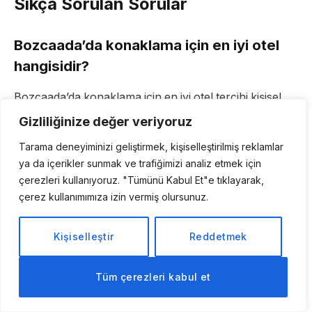
Sıkça Sorulan Sorular
Bozcaada’da konaklama için en iyi otel
hangisidir?
Bozcaada’da konaklama için en iyi otel tercihi kişisel
beklentilere göre değişiklik gösterebilir. Ancak, Iola
Gizliliğinize değer veriyoruz
Hotel 10.0 puan ile mükemmel yorumlar almıştır.
Tarama deneyiminizi geliştirmek, kişiselleştirilmiş reklamlar
ya da içerikler sunmak ve trafiğimizi analiz etmek için
Bozcaada’da yetişkinlere özel otel var
çerezleri kullanıyoruz. "Tümünü Kabul Et"e tıklayarak,
mı?
çerez kullanımımıza izin vermiş olursunuz.
Evet, Bozcaada’da yetişkinlere özel oteller mevcuttur.
Kişiselleştir
Reddetmek
Örneğin, Alicante Hotel – Adult Only ve Ela Tenedos
Hotel – Special Category (Adults Only) yetişkinlere
Tüm çerezleri kabul et
özel hizmet vermektedir.