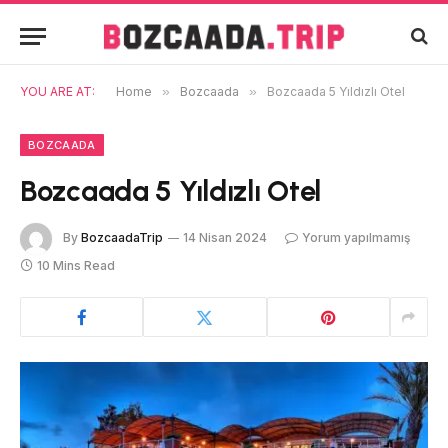
YOU ARE AT:
Home
»
Bozcaada
»
Bozcaada 5 Yıldızlı Otel
BOZCAADA
Bozcaada 5 Yıldızlı Otel
By
BozcaadaTrip
14 Nisan 2024
Yorum yapılmamış
10 Mins Read