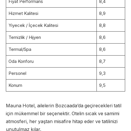
Fiyat Performans
8,4
Hizmet Kalitesi
8,9
Yiyecek / İçecek Kalitesi
8,8
Temizlik / Hijyen
8,6
Termal/Spa
8,6
Oda Konforu
8,7
Personel
9,3
Konum
9,5
Mauna Hotel, ailelerin Bozcaada’da geçirecekleri tatil
için mükemmel bir seçenektir. Otelin sıcak ve samimi
atmosferi, her yaştan misafire hitap eder ve tatilinizi
unutulmaz kılar.