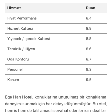
Hizmet
Puan
Fiyat Performans
8.4
Hizmet Kalitesi
8.9
Yiyecek / İçecek Kalitesi
8.8
Temizlik / Hijyen
8.6
Oda Konforu
8.7
Personel
9.3
Konum
9.5
Ege Han Hotel, konuklarına unutulmaz bir konaklama
deneyimi sunmak için her detayı düşünmüştür. Bu otel,
hem iş hem de tatil amaçlı seyahat edenler için ideal bir