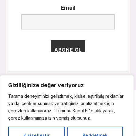
Email
Gizliliğinize değer veriyoruz
Tarama deneyiminizi geliştirmek, kişiselleştirilmiş reklamlar
ya da içerikler sunmak ve trafiğimizi analiz etmek için
çerezleri kullanıyoruz. "Tümünü Kabul Et"e tıklayarak,
Facebook
X
Instagram
(Twitter)
çerez kullanımımıza izin vermiş olursunuz.
ANASAYFA
İŞLETMEMI KAYIT ETMEK İSTIYORUM
Kişiselleştir
Reddetmek