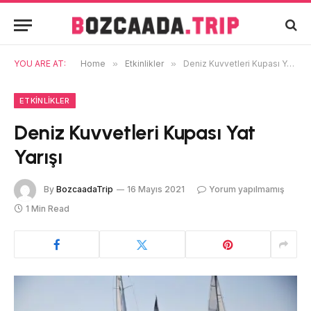
YOU ARE AT:
Home
»
Etkinlikler
»
Deniz Kuvvetleri Kupası Yat Yarışı
ETKINLIKLER
Deniz Kuvvetleri Kupası Yat
Yarışı
By
BozcaadaTrip
16 Mayıs 2021
Yorum yapılmamış
1 Min Read