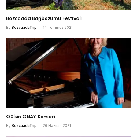
Bozcaada Bağbozumu Festivali
By
BozcaadaTrip
14 Temmuz 2021
Gülsin ONAY Konseri
By
BozcaadaTrip
26 Haziran 2021