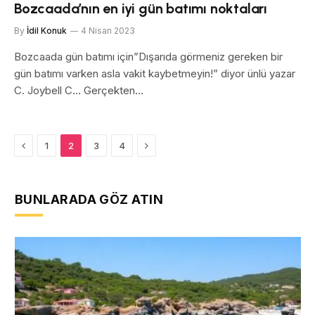
Bozcaada’nın en iyi gün batımı noktaları
By
İdil Konuk
4 Nisan 2023
Bozcaada gün batımı için”Dışarıda görmeniz gereken bir
gün batımı varken asla vakit kaybetmeyin!” diyor ünlü yazar
C. Joybell C… Gerçekten…
Previous
Next
1
2
3
4
BUNLARADA GÖZ ATIN