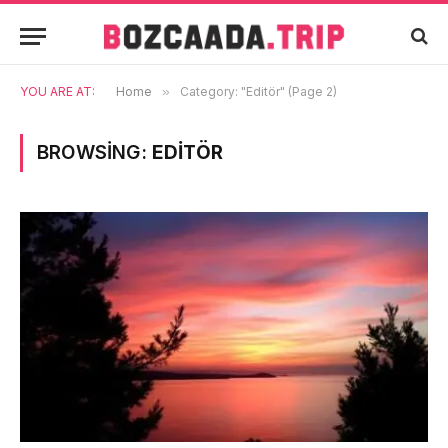
YOU ARE AT:
Home
»
Category: "Editör" (Page 2)
BROWSING:
EDITÖR