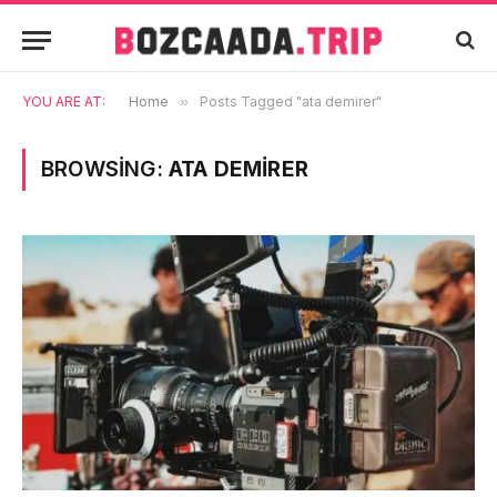
YOU ARE AT:
Home
»
Posts Tagged "ata demirer"
BROWSING:
ATA DEMIRER