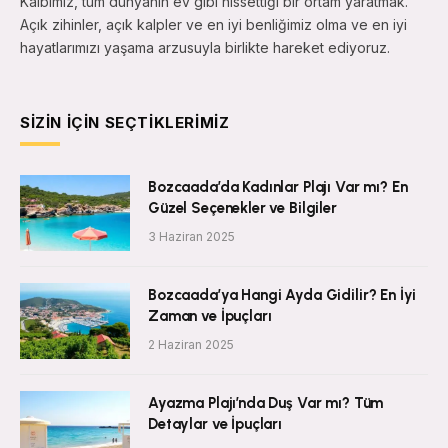
Kalbimiz, tüm dünyanın ev gibi hissettiği bir ortam yaratmak.
Açık zihinler, açık kalpler ve en iyi benliğimiz olma ve en iyi
hayatlarımızı yaşama arzusuyla birlikte hareket ediyoruz.
SIZIN İÇIN SEÇTIKLERIMIZ
Bozcaada’da Kadınlar Plajı Var mı? En
Güzel Seçenekler ve Bilgiler
3 Haziran 2025
Bozcaada’ya Hangi Ayda Gidilir? En İyi
Zaman ve İpuçları
2 Haziran 2025
Ayazma Plajı’nda Duş Var mı? Tüm
Detaylar ve İpuçları