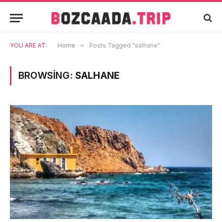
YOU ARE AT:
Home
»
Posts Tagged "salhane"
BROWSING:
SALHANE