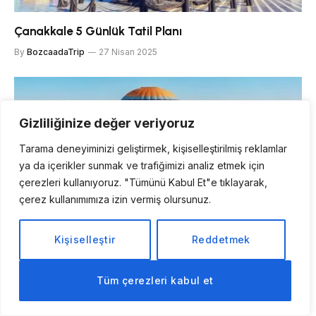
Çanakkale 5 Günlük Tatil Planı
By
BozcaadaTrip
27 Nisan 2025
Gizliliğinize değer veriyoruz
Tarama deneyiminizi geliştirmek, kişiselleştirilmiş reklamlar
ya da içerikler sunmak ve trafiğimizi analiz etmek için
çerezleri kullanıyoruz. "Tümünü Kabul Et"e tıklayarak,
çerez kullanımımıza izin vermiş olursunuz.
Kişiselleştir
Reddetmek
2025 Tatil Otelleri: Erken Rezervasyon ile %50
İndirim Fırsatları
Tüm çerezleri kabul et
By
BozcaadaTrip
25 Aralık 2024